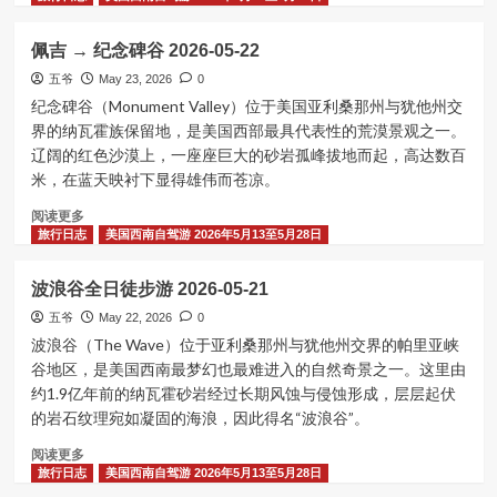
about
纪
佩吉 → 纪念碑谷 2026-05-22
念
碑
五爷
May 23, 2026
0
谷
纪念碑谷（Monument Valley）位于美国亚利桑那州与犹他州交
→
界的纳瓦霍族保留地，是美国西部最具代表性的荒漠景观之一。
众
辽阔的红色沙漠上，一座座巨大的砂岩孤峰拔地而起，高达数百
神
米，在蓝天映衬下显得雄伟而苍凉。
谷
风
Read
阅读更多
景
more
旅行日志
美国西南自驾游 2026年5月13至5月28日
大
about
道
佩
波浪谷全日徒步游 2026-05-21
→
吉
鹅
→
五爷
May 22, 2026
0
颈
纪
波浪谷（The Wave）位于亚利桑那州与犹他州交界的帕里亚峡
湾
念
谷地区，是美国西南最梦幻也最难进入的自然奇景之一。这里由
2026-
碑
约1.9亿年前的纳瓦霍砂岩经过长期风蚀与侵蚀形成，层层起伏
05-
谷
的岩石纹理宛如凝固的海浪，因此得名“波浪谷”。
23
2026-
05-
Read
阅读更多
22
more
旅行日志
美国西南自驾游 2026年5月13至5月28日
about