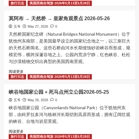
城
more
旅行日志
美国西南自驾游 2026年5月13至5月28日
2026-
about
05-
大
莫阿布 → 天然桥 → 皇家角观景点 2026-05-26
28
峡
谷
五爷
May 27, 2026
0
北
天然桥国家纪念碑（Natural Bridges National Monument）位于
缘
犹他州东南部，是美国最早设立的国家纪念地之一，以三座巨大
→
的天然石桥闻名。这些石桥由河水长期侵蚀砂岩峡谷而形成，规
红
模宏伟，横跨深邃谷地之上。公园内荒凉宁静，红色峡谷、杜松
沙
与沙漠植物交织出典型的美国西南景观。
丘
公
Read
阅读更多
园
more
旅行日志
美国西南自驾游 2026年5月13至5月28日
→
about
火
莫
焰
峡谷地国家公园 + 死马点州立公园2026-05-25
阿
谷
布
五爷
May 26, 2026
0
公
→
峡谷地国家公园（Canyonlands National Park）位于犹他州东
园
天
部，由科罗拉多河与格林河长期切割高原而形成，拥有辽阔壮观
→
然
的峡谷、台地与岩层景观。
拉
桥
斯
→
Read
阅读更多
维
皇
more
旅行日志
美国西南自驾游 2026年5月13至5月28日
加