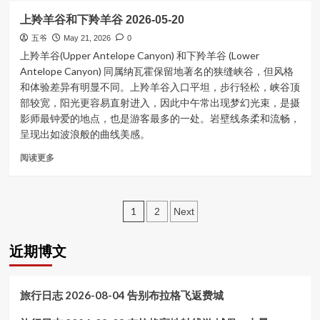
波
上羚羊谷和下羚羊谷 2026-05-20
浪
谷
五爷
May 21, 2026
0
全
上羚羊谷(Upper Antelope Canyon) 和下羚羊谷 (Lower
日
Antelope Canyon) 同属纳瓦霍保留地著名的狭缝峡谷，但风格
徒
和体验差异有明显不同。上羚羊谷入口平坦，步行轻松，峡谷顶
步
部较宽，阳光更容易直射进入，因此中午常出现梦幻光束，是摄
游
影师最钟爱的地点，也是游客最多的一处。岩壁线条柔和流畅，
2026-
呈现出如波浪般的曲线美感。
05-
21
Read
阅读更多
more
about
上
Posts
羚
1
2
Next
羊
pagination
谷
近期博文
和
下
羚
羊
旅行日志 2026-08-04 告别布拉格飞返费城
谷
2026-