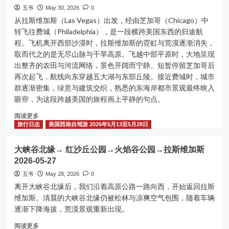
五爷
May 30, 2026
0
从拉斯维加斯（Las Vegas）出发，经由芝加哥（Chicago）中
转飞往费城（Philadelphia），是一段横跨美国东西的归途航
程。飞机离开西部沙漠时，拉斯维加斯的霓虹与荒漠逐渐消失，
取而代之的是无尽山脉与干旱高原。飞越中部平原时，大地呈现
出整齐的农田与河流网络，景色开阔而宁静。短暂停留芝加哥后
再次起飞，航线向东穿越五大湖与东部丘陵。接近费城时，城市
群逐渐密集，绿意与建筑交织，熟悉的东海岸都市景观最终映入
眼帘，为这段跨越美国的旅程画上平静的句点。
Read
阅读更多
more
旅行日志
美国西南自驾游 2026年5月13至5月28日
about
从
大峡谷北缘→ 红沙丘公园→火焰谷公园→拉斯维加斯
拉
2026-05-27
斯
维
五爷
May 28, 2026
0
加
离开大峡谷北缘后，我们沿着高原公路一路向西，开始返回拉斯
斯
维加斯。清晨的大峡谷北缘仍被松林与凉爽空气包围，随着车辆
飞
逐渐下降海拔，荒漠景观重新出现。
返
费
Read
阅读更多