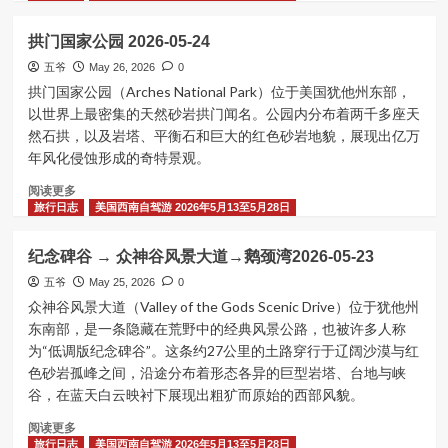
家
about
斯
角
峡
2026-
拱门国家公园 2026-05-24
观
谷
05-
景
地
五爷
May 26, 2026
0
27
点
国
拱门国家公园（Arches National Park）位于美国犹他州东部，
2026-
家
以世界上最密集的天然砂岩拱门闻名。公园内分布着两千多座天
05-
公
然石拱，以及岩塔、平衡石和巨大的红色砂岩地貌，展现出亿万
26
园
年风化侵蚀形成的奇特景观。
+
死
Read
阅读更多
马
more
旅行日志
美国西南自驾游 2026年5月13至5月28日
点
about
州
拱
纪念碑谷 → 众神谷风景大道→鹅颈湾2026-05-23
立
门
公
国
五爷
May 25, 2026
0
园
家
众神谷风景大道（Valley of the Gods Scenic Drive）位于犹他州
2026-
公
东南部，是一条隐藏在荒野中的经典风景公路，也被许多人称
05-
园
为“低调版纪念碑谷”。这条约27公里的土路穿行于辽阔沙漠与红
25
2026-
色砂岩孤峰之间，沿途分布着形态各异的巨型岩塔、台地与峡
05-
谷，在蓝天白云映衬下展现出粗犷而原始的西部风貌。
24
Read
阅读更多
more
旅行日志
美国西南自驾游 2026年5月13至5月28日