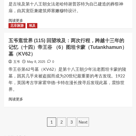
(117)
庙
是古埃及第十八王朝女法老哈特谢普苏特为自己建造的葬祭神
十
回
(Karnak
庙，由其宠臣兼建筑师塞嫩穆特设计。
三
望
Temple)
年
埃
Read
阅读更多
的
及：
more
北非旅游
埃及
记
两
about
忆
次
五
（十
五爷逛世界 (115) 回望埃及：两次行程，跨越十三年的
行
爷
七）
程，
记忆（十四）帝王谷 （6）图坦卡蒙（Tutankhamun）
逛
菲
跨
墓（KV62）
世
莱
越
界
五爷
May 8, 2025
0
神
十
(116)
帝王谷第62号墓（KV62）是第十八王朝少年法老图坦卡蒙的陵
庙
三
回
(Philae
墓，因其几乎未被盗掘而成为20世纪最重要的考古发现。1922
年
望
Temple)
的
年，英国考古学家霍华德·卡特在漫长搜寻后发现此墓，震惊世
埃
记
界。
及：
忆
两
Read
（十
阅读更多
次
more
六）
行
about
孔
程，
五
翁
跨
Posts
爷
布
1
2
3
Next
越
逛
神
十
pagination
世
庙
三