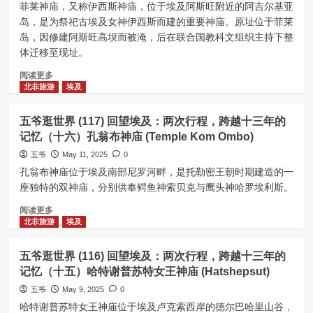
界
的
菲莱神庙，又称伊西斯神庙，位于埃及阿斯旺附近的阿吉尔基亚
(119)
记
岛，是为祭祀古埃及女神伊西斯而建的重要神庙。原址位于菲莱
回
忆
岛，因修建阿斯旺高坝而被淹，后在联合国教科文组织主持下整
望
（十
体迁移至现址。
埃
九）
及：
埃
Read
阅读更多
两
德
more
北非旅游
埃及
次
富
about
行
神
五
程，
五爷逛世界 (117) 回望埃及：两次行程，跨越十三年的
庙
爷
跨
记忆（十六）孔翁布神庙 (Temple Kom Ombo)
（Edfu
逛
越
Temple）
世
五爷
May 11, 2025
0
十
界
孔翁布神庙位于埃及南部尼罗河畔，是托勒密王朝时期建造的一
三
(118)
座独特的双神庙，分别供奉鳄鱼神索贝克与鹰头神哈罗埃利斯。
年
回
的
望
Read
阅读更多
记
埃
more
北非旅游
埃及
忆
及：
about
（十
两
五
八）
五爷逛世界 (116) 回望埃及：两次行程，跨越十三年的
次
爷
卡
记忆（十五）哈特谢普苏特女王神庙 (Hatshepsut)
行
逛
纳
程，
世
五爷
May 9, 2025
0
克
跨
界
哈特谢普苏特女王神庙位于埃及卢克索西岸的德尔巴哈里山谷，
神
越