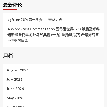
图
最新评论
坦
卡
蒙
xgfu
on
我的第一故乡——吉林九台
（Tutankhamun）
墓
A WordPress Commenter
on
五爷逛世界 (71) 希腊及米科
（KV62）
诺斯和圣托里尼外岛经典游 (十九) 圣托里尼(7) 希腊游终章
—伊亚的日落
归档
August 2026
July 2026
June 2026
May 2026