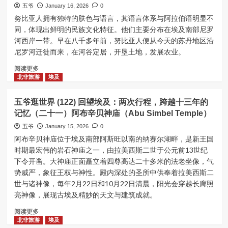
五爷
January 16, 2026
0
努比亚人拥有独特的肤色与语言，其语言体系与阿拉伯语明显不
同，体现出鲜明的民族文化特征。他们主要分布在埃及南部尼罗
河西岸一带。早在八千多年前，努比亚人便从今天的苏丹地区沿
尼罗河迁徙而来，在河谷定居，开垦土地，发展农业。
Read
阅读更多
more
北非旅游
埃及
about
五
五爷逛世界 (122) 回望埃及：两次行程，跨越十三年的
爷
记忆（二十一）阿布辛贝神庙（Abu Simbel Temple）
逛
世
五爷
January 15, 2026
0
界
阿布辛贝神庙位于埃及南部阿斯旺以南的纳赛尔湖畔，是新王国
(123)
时期最宏伟的岩石神庙之一，由拉美西斯二世于公元前13世纪
回
下令开凿。大神庙正面矗立着四尊高达二十多米的法老坐像，气
望
势威严，象征王权与神性。殿内深处的圣所中供奉着拉美西斯二
埃
世与诸神像，每年2月22日和10月22日清晨，阳光会穿越长廊照
及：
两
亮神像，展现古埃及精妙的天文与建筑成就。
次
Read
阅读更多
行
more
北非旅游
埃及
程，