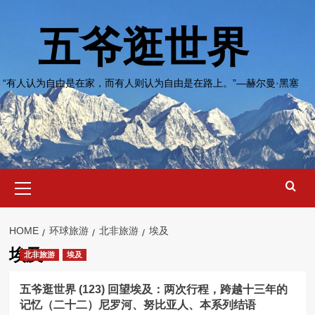
Skip
to
五爷逛世界
content
“有人认为自由是在家，而有人则认为自由是在路上。”—赫尔曼·黑塞
Primary
Menu
HOME
环球旅游
北非旅游
埃及
埃及
北非旅游
埃及
五爷逛世界 (123) 回望埃及：两次行程，跨越十三年的
记忆（二十二）尼罗河、努比亚人、本系列结语