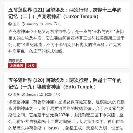
about
跨
五
越
五爷逛世界 (121) 回望埃及：两次行程，跨越十三年的
爷
十
记忆（二十）卢克索神庙（Luxor Temple）
逛
三
世
五爷
年
January 13, 2026
0
界
的
卢克索神庙位于尼罗河东岸市中心，是一座与“王权与再生”密切
(122)
记
相关的古埃及神庙。它主要由阿蒙霍特普三世与拉美西斯二世于
回
忆
公元前14世纪建造，不同于卡纳克那种庞大的神庙群，卢克索
望
（二
神庙更像一条庄严的仪式轴线。
埃
十
及：
二）
Read
阅读更多
两
尼
more
北非旅游
埃及
次
罗
about
行
河、
五
程，
五爷逛世界 (120) 回望埃及：两次行程，跨越十三年的
努
爷
跨
记忆（十九）埃德富神庙（Edfu Temple）
比
逛
越
亚
世
五爷
January 12, 2026
0
十
人、
界
埃德富神庙（荷鲁斯神庙）是埃及保存最完整、规模最大的托勒
三
本
(121)
密时期神庙之一，位于尼罗河西岸的埃德富镇，介于卢克索与阿
年
系
回
的
斯旺之间。它始建于公元前237年，由托勒密三世下令兴建，至
列
望
记
结
公元前57年在托勒密十二世时期完工，历时近180年。神庙供奉
埃
忆
语
的是鹰头神荷鲁斯（Horus），象征王权、天空与光明，也是法
及：
（二