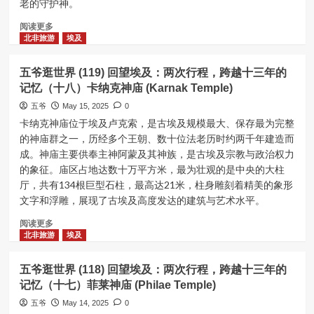
两
老的守护神。
十
次
一）
Read
阅读更多
行
阿
more
北非旅游
埃及
程，
布
about
跨
辛
五
越
五爷逛世界 (119) 回望埃及：两次行程，跨越十三年的
贝
爷
十
记忆（十八）卡纳克神庙 (Karnak Temple)
神
逛
三
庙
世
五爷
年
May 15, 2025
0
（Abu
界
的
卡纳克神庙位于埃及卢克索，是古埃及规模最大、保存最为完整
Simbel
(120)
记
的神庙群之一，历经多个王朝、数十位法老历时约两千年建造而
Temple）
回
忆
成。神庙主要供奉主神阿蒙及其神族，是古埃及宗教与政治权力
望
（二
的象征。庙区占地达数十万平方米，最为壮观的是中央的大柱
埃
十）
厅，共有134根巨型石柱，最高达21米，柱身雕刻着精美的象形
及：
卢
两
文字和浮雕，展现了古埃及高度发达的建筑与艺术水平。
克
次
索
Read
阅读更多
行
神
more
北非旅游
埃及
程，
庙
about
跨
（Luxor
五
越
Temple）
五爷逛世界 (118) 回望埃及：两次行程，跨越十三年的
爷
十
记忆（十七）菲莱神庙 (Philae Temple)
逛
三
世
五爷
年
May 14, 2025
0