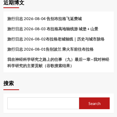
近期博文
界
(Temple
年
(115)
Kom
的
回
Ombo)
记
望
旅行日志 2026-08-04 告别布拉格飞返费城
忆
埃
（十
及：
旅行日志 2026-08-03 布拉格高地轴线游 城堡 + 山景
五）
两
哈
次
旅行日志 2026-08-02布拉格老城轴线｜历史与城市脉络
特
行
谢
程，
旅行日志 2026-08-01告别波兰 乘火车前往布拉格
普
跨
苏
越
特
我在神经科学研究之路上的往事 （九）最后一章—我对神经
十
女
科学研究的主要贡献（谷歌搜索结果）
三
王
年
神
的
庙
记
搜索
(Hatshepsut)
忆
（十
四）
帝
Search
王
谷
（6）