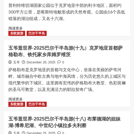
界
普利特维切湖国家公园位于克罗地亚中部的利卡地区，面积约
·2025
300平方公里，是喀斯特地貌形成的天然奇观。公园由16个高低
巴
错落的湖泊组成，又名十六湖。
尔
干
Read
阅读更多
半
more
东欧旅游
巴尔干半岛
岛
about
游
五
五爷逛世界·2025巴尔干半岛游(十九）克罗地亚首都萨
(二
爷
十
格勒布、铁托家乡库姆罗维茨
逛
一)
世
五爷
December 26, 2025
0
克
界
萨格勒布是克罗地亚的首都与文化中心，坐落在美丽的萨韦河
罗
·2025
畔。城市融合中欧古典与地中海风情，分为历史悠久的上城区与
地
巴
现代繁华的下城区。这里拥有宏伟的萨格勒布大教堂、色彩斑斓
亚
尔
海
的圣马可教堂，以及充满活力的耶拉契奇广场。
干
滨
半
Read
阅读更多
小
岛
more
东欧旅游
巴尔干半岛
城
游
about
斯
(二
五
普
十）
五爷逛世界·2025巴尔干半岛游(十八) 布莱德湖的姐妹
爷
利
克
湖-博希尼湖、中世纪小镇拉多夫利察
逛
特
罗
世
五爷
December 25, 2025
0