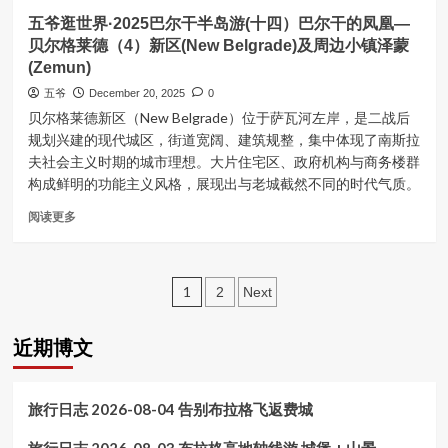
莱
五
洛
五爷逛世界·2025巴尔干半岛游(十四）巴尔干的凤凰—
德
爷
文
贝尔格莱德（4）新区(New Belgrade)及周边小镇泽蒙
逛
尼
(Zemun)
世
亚
界
首
五爷
December 20, 2025
0
·2025
都
贝尔格莱德新区（New Belgrade）位于萨瓦河左岸，是二战后
巴
卢
规划兴建的现代城区，街道宽阔、建筑规整，集中体现了南斯拉
尔
布
夫社会主义时期的城市理想。大片住宅区、政府机构与商务楼群
干
尔
构成鲜明的功能主义风格，展现出与老城截然不同的时代气质。
半
雅
岛
那
Read
阅读更多
游
more
(十
about
五）
五
巴
Posts
爷
1
2
Next
尔
逛
干
pagination
世
的
近期博文
界
凤
·2025
凰
巴
—
尔
旅行日志 2026-08-04 告别布拉格飞返费城
贝
干
尔
半