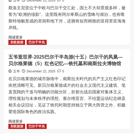
五爷
乡
December 23, 2025
0
德
界
库
斯洛文尼亚位于中欧与巴尔干交汇处，国土不大却景观多样，被
湖
·2025
姆
誉为“欧洲的缩影”。这里既有阿尔卑斯山的雪峰与湖泊，也有喀
的
巴
罗
姐
斯特地貌形成的溶洞和地下河，还拥有短而精致的亚得里亚海海
尔
维
妹
岸线。
干
茨
湖-
半
Read
博
阅读更多
岛
more
希
东欧旅游
巴尔干半岛
游
about
尼
(十
五
湖、
七）
五爷逛世界·2025巴尔干半岛游(十五）巴尔干的凤凰—
爷
中
斯
贝尔格莱德（5）红色记忆—铁托墓和南斯拉夫博物馆
逛
世
洛
世
纪
五爷
December 22, 2025
0
文
界
小
在贝尔格莱德的城市脉络中，南斯拉夫时代的共产主义红色印记
尼
·2025
镇
依然清晰可见。新贝尔格莱德成片的社会主义现代主义建筑、笔
亚
巴
拉
最
直宽阔的干道与明确的功能分区，折射出战后国家对集体主义、
尔
多
美
理性规划与未来秩序的理想。塞尔维亚宫、不结盟运动纪念碑及
干
夫
湖
相关会议旧址，见证了铁托时期坚持独立于两大阵营之外、积极
半
利
畔
岛
察
塑造国际角色的政治实践。
小
游
镇
Read
阅读更多
(十
—
more
东欧旅游
巴尔干半岛
六）
布
about
斯