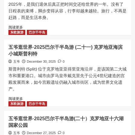
2025年，是我们退休后真正把时间交还给世界的一年。没有了
日程表的束缚，脚步变得从容，行李却越来越轻。旅行，不再是
赶路，而是生活本身。
Read
阅读更多
more
东欧旅游
巴尔干半岛
about
回
五爷逛世界·2025巴尔干半岛游 (二十一) 克罗地亚海滨
顾
小城斯普利特
2025，
展
五爷
December 30, 2025
0
望
斯普利特 (Split) 位于克罗地亚亚得里亚海沿岸，是该国第二大城
2026
市和重要港口。城市由罗马皇帝戴克里先于公元4世纪建造的宫
殿发展而来，如今宫殿遗址仍融入城市街区，成为世界文化遗
产。
Read
阅读更多
more
东欧旅游
巴尔干半岛
about
五
五爷逛世界·2025巴尔干半岛游(二十）克罗地亚十六湖
爷
国家公园
逛
世
五爷
December 27, 2025
0