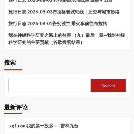
旅行日志 2026-08-03 布拉格高地轴线游 城堡 + 山景
格
岛
莱
游
旅行日志 2026-08-02布拉格老城轴线｜历史与城市脉络
德
(十
（5）
四）
旅行日志 2026-08-01告别波兰 乘火车前往布拉格
红
巴
色
尔
记
我在神经科学研究之路上的往事 （九）最后一章—我对神经
干
忆
科学研究的主要贡献（谷歌搜索结果）
的
—
凤
铁
凰
托
—
搜索
墓
贝
和
尔
南
格
斯
莱
Search
拉
德
夫
（4）
博
新
物
区
最新评论
馆
(New
Belgrade)
及
xgfu
on
我的第一故乡——吉林九台
周