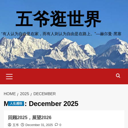
Skip
to
五爷逛世界
content
“有人认为自由是在家，而有人则认为自由是在路上。”—赫尔曼·黑塞
Primary
Menu
HOME
2025
DECEMBER
Month:
December 2025
人生感悟
回顾2025，展望2026
五爷
December 31, 2025
0