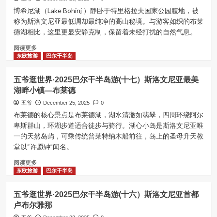
地
界
博希尼湖（Lake Bohinj ）静卧于特里格拉夫国家公园腹地，被
亚
·2025
称为斯洛文尼亚最低调却最纯净的高山秘境。与游客如织的布莱
十
巴
六
德湖相比，这里更显安静克制，保留着未经打扰的自然气息。
尔
湖
干
Read
阅读更多
国
半
more
东欧旅游
巴尔干半岛
家
岛
about
公
游
五
园
五爷逛世界·2025巴尔干半岛游(十七）斯洛文尼亚最美
(十
爷
九）
湖畔小镇—布莱德
逛
克
世
五爷
December 25, 2025
0
罗
界
布莱德的核心景点是布莱德湖，湖水清澈如翡翠，四周环绕阿尔
地
·2025
卑斯群山，环湖步道适合徒步与骑行。湖心小岛是斯洛文尼亚唯
亚
巴
一的天然岛屿，可乘传统普莱特纳木船前往，岛上的圣母升天教
首
尔
都
堂以“许愿钟”闻名。
干
萨
半
Read
阅读更多
格
岛
more
东欧旅游
巴尔干半岛
勒
游
about
布、
(十
五
铁
八)
五爷逛世界·2025巴尔干半岛游(十六）斯洛文尼亚首都
爷
托
布
卢布尔雅那
逛
家
莱
世