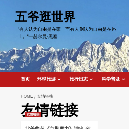
Skip
to
五爷逛世界
content
“有人认为自由是在家，而有人则认为自由是在路
上。”—赫尔曼·黑塞
首页
环球旅游
旅行日志
科学普及
HOME
友情链接
友情链接
友情链接
北美曲苑《京剧魔力》演出-贺