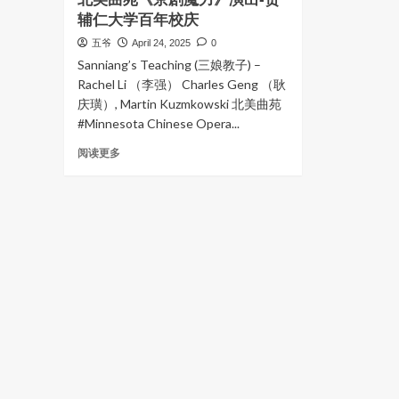
辅仁大学百年校庆
五爷
April 24, 2025
0
Sanniang’s Teaching (三娘教子) –
Rachel Li （李强） Charles Geng （耿
庆璜）, Martin Kuzmkowski 北美曲苑
#Minnesota Chinese Opera...
Read
阅读更多
more
about
北
美
曲
苑
《京
剧
魔
力》
演
出-
贺
辅