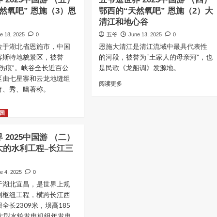
然氧吧” 恩施（3）恩
鄂西的“天然氧吧” 恩施（2）大
清江和地心谷
e 18, 2025
0
五爷
June 13, 2025
0
位于湖北省恩施市，中国
恩施大清江是清江流域中最具代表性
喀斯特地貌景区，被誉
的河段，被誉为“土家人的母亲河”，也
伤痕”。峡谷全长近百公
是民歌《龙船调》发源地。
区由七星寨和云龙地缝组
Read
阅读更多
奇、秀、幽著称。
more
about
五
国
爷
t
逛
 2025中国游 （二）
世
界
大的水利工程–长江三
2025
中
e 4, 2025
0
国
于湖北宜昌，是世界上规
游
（四）
利枢纽工程，横跨长江西
鄂
全长2309米，坝高185
西
）
台大型水轮发电机组年发电