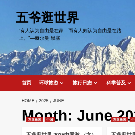
Skip
to
五爷逛世界
content
“有人认为自由是在家，而有人则认为自由是在路
上。”—赫尔曼·黑塞
首页
环球旅游
旅行日志
科学普及
HOME
2025
JUNE
Month:
June 20
东亚旅游
中国
东亚旅游
中
五爷逛世界 2025中国游 （六）
五爷逛世界