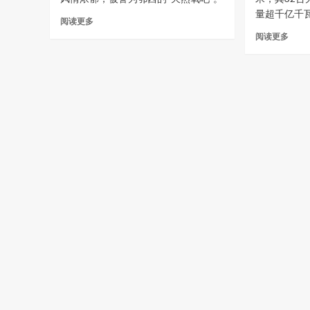
鄂
鄂
量超千亿千
Read
阅读更多
西
西
more
Read
的“天
的“天
阅读更多
about
more
然
然
五
abou
氧
氧
爷
五
吧”
吧”
逛
爷
恩
恩
世
逛
施
施
界
世
（4）
（3）
2025
界
宣
恩
中
2025
恩
施
国
中
狮
大
游
国
子
峡
（三）
游
关
谷
鄂
（二
西
世
的“天
界
然
上
氧
最
吧”
大
恩
的
施
水
（1）
利
花