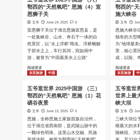
鄂西的“天然氧吧” 恩施（4）宣
鄂西的“天
恩狮子关
施大峡谷
五爷
June 24, 2025
0
五爷
Jun
宣恩狮子关位于湖北恩施宣恩县，是
恩施大峡谷
一处集峡谷、山水、奇石于一体的自
独有的大型
然景区，以“水上浮桥”闻名。浮桥蜿蜒
为“地球最美
于碧水之上，车行其间，宛如画中
里，核心景
游，被誉为“中国最美水上公路”
成，以险、
Read
Read
阅读更多
阅读更多
more
more
东亚旅游
中国
东亚旅游
中
about
abou
五
五
五爷逛世界 2025中国游 （三）
五爷逛世界
爷
爷
鄂西的“天然氧吧” 恩施（1）花
世界上最
逛
逛
硒谷夜景
世
峡大坝
世
界
界
五爷
June 13, 2025
0
五爷
Jun
2025
2025
恩施，全称恩施土家族苗族自治州，
三峡大坝位
中
中
位于湖北省西南部，是武陵山脉中的
模最大的水
国
国
一颗绿色明珠。这里山水交融、民族
游
陵峡段。大坝
游
（六）
（五
风情浓郁，被誉为鄂西的“天然氧吧”。
米，其32